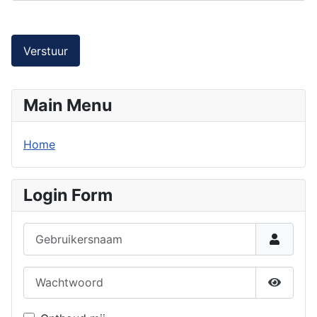
Verstuur
Main Menu
Home
Login Form
Gebruikersnaam
Wachtwoord
Toon w